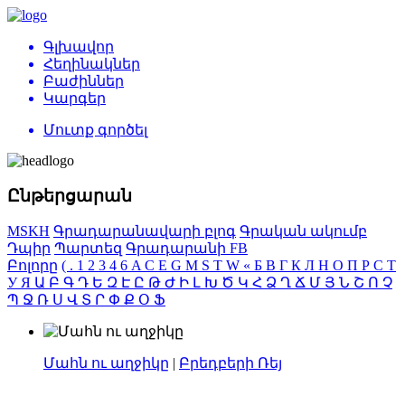
Գլխավոր
Հեղինակներ
Բաժիններ
Կարգեր
Մուտք գործել
Ընթերցարան
MSKH
Գրադարանավարի բլոգ
Գրական ակումբ
Դպիր
Պարտեզ
Գրադարանի FB
Բոլորը
(
.
1
2
3
4
6
A
C
E
G
M
S
T
W
«
Б
В
Г
К
Л
Н
О
П
Р
С
Т
У
Я
Ա
Բ
Գ
Դ
Ե
Զ
Է
Ը
Թ
Ժ
Ի
Լ
Խ
Ծ
Կ
Հ
Ձ
Ղ
Ճ
Մ
Յ
Ն
Շ
Ո
Չ
Պ
Ջ
Ռ
Ս
Վ
Տ
Ր
Փ
Ք
Օ
Ֆ
Մահն ու աղջիկը
|
Բրեդբերի Ռեյ