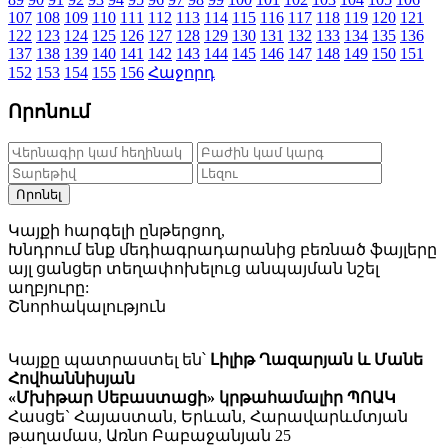
107
108
109
110
111
112
113
114
115
116
117
118
119
120
121
122
123
124
125
126
127
128
129
130
131
132
133
134
135
136
137
138
139
140
141
142
143
144
145
146
147
148
149
150
151
152
153
154
155
156
Հաջորդ
Որոնում
Որոնել
Կայքի հարգելի ընթերցող,
Խնդրում ենք մեդիագրադարանից բեռնած ֆայլերը
այլ ցանցեր տեղափոխելուց անպայման նշել
աղբյուրը:
Շնորհակալություն
Կայքը պատրաստել են՝
Լիլիթ Ղազարյան և Մանե
Հովհաննիսյան
«Մխիթար Սեբաստացի» կրթահամալիր ՊՈԱԿ
Հասցե` Հայաստան, Երևան, Հարավարևմտյան
թաղամաս, Առնո Բաբաջանյան 25