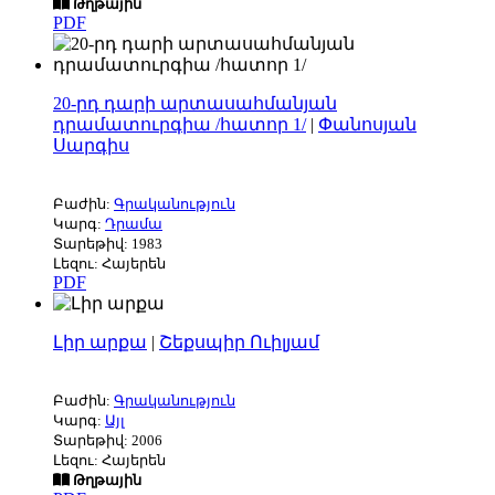
Թղթային
PDF
20-րդ դարի արտասահմանյան
դրամատուրգիա /հատոր 1/
|
Փանոսյան
Սարգիս
Բաժին:
Գրականություն
Կարգ:
Դրամա
Տարեթիվ: 1983
Լեզու: Հայերեն
PDF
Լիր արքա
|
Շեքսպիր Ուիլյամ
Բաժին:
Գրականություն
Կարգ:
Այլ
Տարեթիվ: 2006
Լեզու: Հայերեն
Թղթային