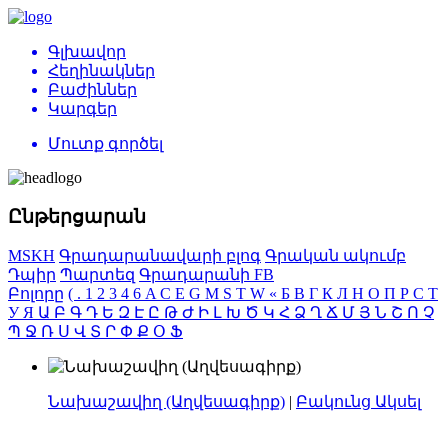
Գլխավոր
Հեղինակներ
Բաժիններ
Կարգեր
Մուտք գործել
Ընթերցարան
MSKH
Գրադարանավարի բլոգ
Գրական ակումբ
Դպիր
Պարտեզ
Գրադարանի FB
Բոլորը
(
.
1
2
3
4
6
A
C
E
G
M
S
T
W
«
Б
В
Г
К
Л
Н
О
П
Р
С
Т
У
Я
Ա
Բ
Գ
Դ
Ե
Զ
Է
Ը
Թ
Ժ
Ի
Լ
Խ
Ծ
Կ
Հ
Ձ
Ղ
Ճ
Մ
Յ
Ն
Շ
Ո
Չ
Պ
Ջ
Ռ
Ս
Վ
Տ
Ր
Փ
Ք
Օ
Ֆ
Նախաշավիղ (Աղվեսագիրք)
|
Բակունց Ակսել