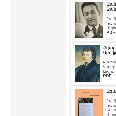
Զան
Ջան
Բաժ
Կար
Լեզո
PDF
Զվար
Աբով
Բաժին
Կարգ:
Լեզու:
PDF
Զգ
Բաժ
Կար
Տարե
Լեզո