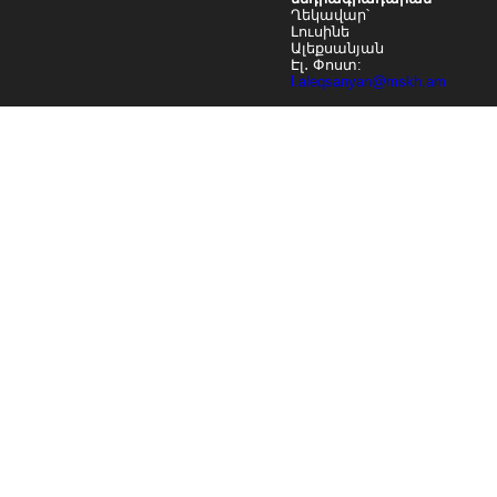
Ղեկավար՝
Լուսինե
Ալեքսանյան
Էլ․ Փոստ:
l.aleqsanyan@mskh.am