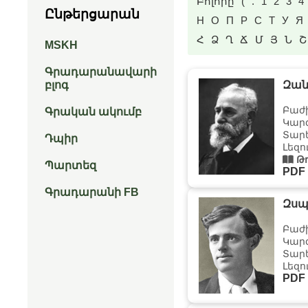
Բոլորը
(
.
1
2
3
4
Ընթերցարան
Н
О
П
Р
С
Т
У
Я
Հ
Ձ
Ղ
Ճ
Մ
Յ
Ն
Շ
MSKH
Գրադարանավարի
բլոգ
Զան
Բաժ
Գրական ակումբ
Կար
Տարե
Դպիր
Լեզո
Թղ
Պարտեզ
PDF
Գրադարանի FB
Զս
Բաժ
Կար
Տարե
Լեզո
PDF