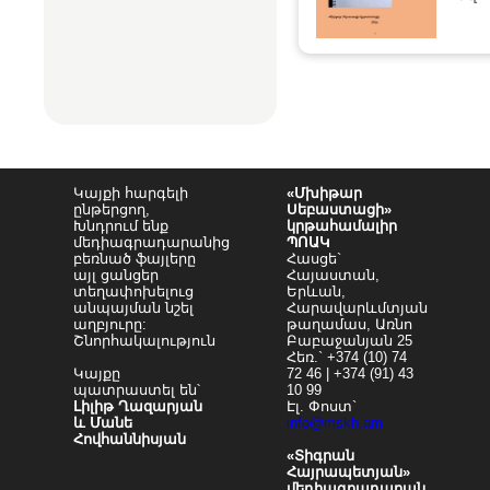
Կայքի հարգելի
«Մխիթար
ընթերցող,
Սեբաստացի»
Խնդրում ենք
կրթահամալիր
մեդիագրադարանից
ՊՈԱԿ
բեռնած ֆայլերը
Հասցե`
այլ ցանցեր
Հայաստան,
տեղափոխելուց
Երևան,
անպայման նշել
Հարավարևմտյան
աղբյուրը:
թաղամաս, Առնո
Շնորհակալություն
Բաբաջանյան 25
Հեռ.` +374 (10) 74
Կայքը
72 46 | +374 (91) 43
պատրաստել են՝
10 99
Լիլիթ Ղազարյան
Էլ. Փոստ`
և Մանե
info@mskh.am
Հովհաննիսյան
«Տիգրան
Հայրապետյան»
մեդիագրադարան