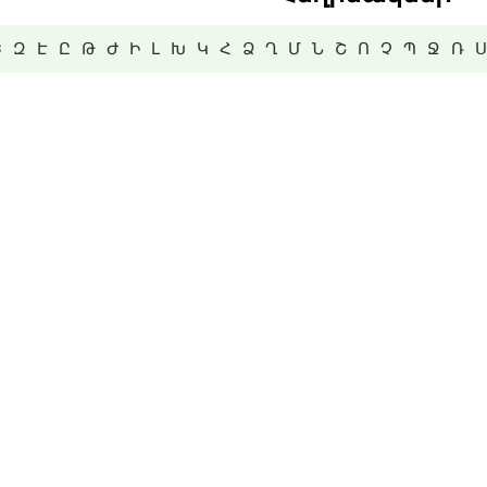
Ե
Զ
Է
Ը
Թ
Ժ
Ի
Լ
Խ
Կ
Հ
Ձ
Ղ
Մ
Ն
Շ
Ո
Չ
Պ
Ջ
Ռ
Ս