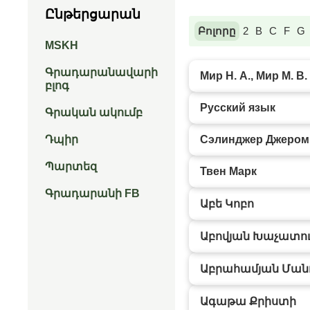
Ընթերցարան
Բոլորը
2
B
C
F
G
MSKH
Գրադարանավարի
Мир Н. А., Мир М. В.
բլոգ
Русский язык
Գրական ակումբ
Դպիր
Сэлинджер Джером 
Պարտեզ
Твен Марк
Գրադարանի FB
Աբե Կոբո
Աբովյան Խաչատո
Աբրահամյան Ման
Ագաթա Քրիստի