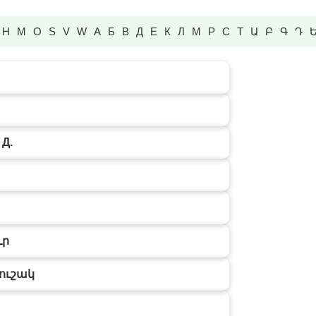
H
M
O
S
V
W
А
Б
В
Д
Е
К
Л
М
Р
С
Т
Ա
Բ
Գ
Դ
Д.
ւր
ուշակ