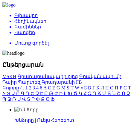
Գլխավոր
Հեղինակներ
Բաժիններ
Կարգեր
Մուտք գործել
Ընթերցարան
MSKH
Գրադարանավարի բլոգ
Գրական ակումբ
Դպիր
Պարտեզ
Գրադարանի FB
Բոլորը
(
.
1
2
3
4
6
A
C
E
G
M
S
T
W
«
Б
В
Г
К
Л
Н
О
П
Р
С
Т
У
Я
Ա
Բ
Գ
Դ
Ե
Զ
Է
Ը
Թ
Ժ
Ի
Լ
Խ
Ծ
Կ
Հ
Ձ
Ղ
Ճ
Մ
Յ
Ն
Շ
Ո
Չ
Պ
Ջ
Ռ
Ս
Վ
Տ
Ր
Փ
Ք
Օ
Ֆ
Խնձորը
|
Ուելս Հերբերտ