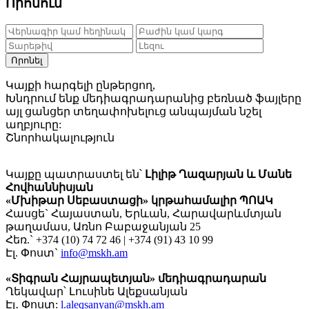
Որոնում
Որոնել
Կայքի հարգելի ընթերցող,
Խնդրում ենք մեդիագրադարանից բեռնած ֆայլերը
այլ ցանցեր տեղափոխելուց անպայման նշել
աղբյուրը:
Շնորհակալություն
Կայքը պատրաստել են՝
Լիլիթ Ղազարյան և Մանե
Հովհաննիսյան
«Մխիթար Սեբաստացի» կրթահամալիր ՊՈԱԿ
Հասցե` Հայաստան, Երևան, Հարավարևմտյան
թաղամաս, Առնո Բաբաջանյան 25
Հեռ.` +374 (10) 74 72 46 | +374 (91) 43 10 99
Էլ. Փոստ`
info@mskh.am
«Տիգրան Հայրապետյան» մեդիագրադարան
Ղեկավար՝ Լուսինե Ալեքսանյան
Էլ․ Փոստ:
l.aleqsanyan@mskh.am