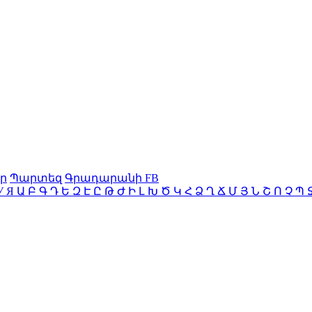
ր
Պարտեզ
Գրադարանի FB
У
Я
Ա
Բ
Գ
Դ
Ե
Զ
Է
Ը
Թ
Ժ
Ի
Լ
Խ
Ծ
Կ
Հ
Ձ
Ղ
Ճ
Մ
Յ
Ն
Շ
Ո
Չ
Պ