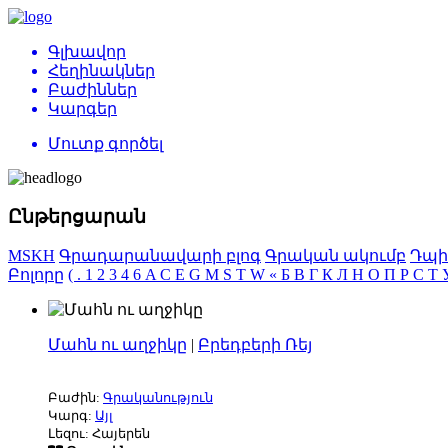
Գլխավոր
Հեղինակներ
Բաժիններ
Կարգեր
Մուտք գործել
Ընթերցարան
MSKH
Գրադարանավարի բլոգ
Գրական ակումբ
Դպի
Բոլորը
(
.
1
2
3
4
6
A
C
E
G
M
S
T
W
«
Б
В
Г
К
Л
Н
О
П
Р
С
Т
Մահն ու աղջիկը
|
Բրեդբերի Ռեյ
Բաժին:
Գրականություն
Կարգ:
Այլ
Լեզու: Հայերեն