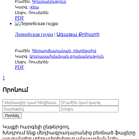
Բաժին:
Գրականություն
Կարգ:
Վեպ
Լեզու: Ռուսերեն
PDF
Лернейская гидра
|
Ագաթա Քրիստի
Բաժին:
Գեղարվեստական, դետեկտիվ
Կարգ:
Արտասահմանյան գրականություն
Լեզու: Ռուսերեն
PDF
1
Որոնում
Որոնել
Կայքի հարգելի ընթերցող,
Խնդրում ենք մեդիագրադարանից բեռնած ֆայլերը
այլ ցանցեր տեղափոխելուց անպայման նշել