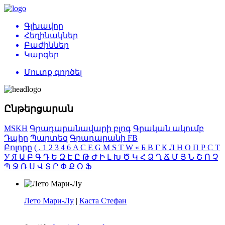
Գլխավոր
Հեղինակներ
Բաժիններ
Կարգեր
Մուտք գործել
Ընթերցարան
MSKH
Գրադարանավարի բլոգ
Գրական ակումբ
Դպիր
Պարտեզ
Գրադարանի FB
Բոլորը
(
.
1
2
3
4
6
A
C
E
G
M
S
T
W
«
Б
В
Г
К
Л
Н
О
П
Р
С
Т
У
Я
Ա
Բ
Գ
Դ
Ե
Զ
Է
Ը
Թ
Ժ
Ի
Լ
Խ
Ծ
Կ
Հ
Ձ
Ղ
Ճ
Մ
Յ
Ն
Շ
Ո
Չ
Պ
Ջ
Ռ
Ս
Վ
Տ
Ր
Փ
Ք
Օ
Ֆ
Лето Мари-Лу
|
Каста Стефан