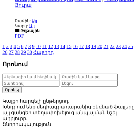
Յուրա
Բաժին:
Այլ
Կարգ:
Այլ
Թղթային
PDF
1
2
3
4
5
6
7
8
9
10
11
12
13
14
15
16
17
18
19
20
21
22
23
24
25
26
27
28
29
30
Հաջորդ
Որոնում
Որոնել
Կայքի հարգելի ընթերցող,
Խնդրում ենք մեդիագրադարանից բեռնած ֆայլերը
այլ ցանցեր տեղափոխելուց անպայման նշել
աղբյուրը:
Շնորհակալություն