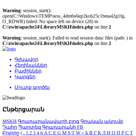
Warning
: session_start():
open(C:\Windows\TEMP\sess_4dm6s6iqr2koh25c1bma42g1fg,
O_RDWR) failed: No space left on device (28) in
C:\zwin\apache24\LibraryMSKH\index.php
on line
2
Warning
: session_start(): Failed to read session data: files (path: ) in
C:\zwin\apache24\LibraryMSKH\index.php
on line
2
Գլխավոր
Հեղինակներ
Բաժիններ
Կարգեր
Մուտք գործել
Ընթերցարան
MSKH
Գրադարանավարի բլոգ
Գրական ակումբ
Դպիր
Պարտեզ
Գրադարանի FB
Բոլորը
(
.
1
2
3
4
6
A
C
E
G
M
S
T
W
«
Б
В
Г
К
Л
Н
О
П
Р
С
Т