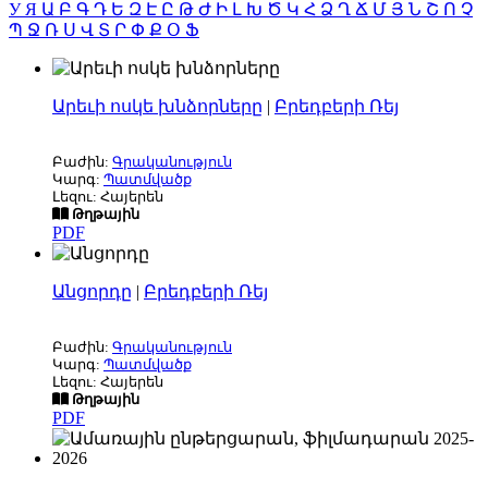
У
Я
Ա
Բ
Գ
Դ
Ե
Զ
Է
Ը
Թ
Ժ
Ի
Լ
Խ
Ծ
Կ
Հ
Ձ
Ղ
Ճ
Մ
Յ
Ն
Շ
Ո
Չ
Պ
Ջ
Ռ
Ս
Վ
Տ
Ր
Փ
Ք
Օ
Ֆ
Արեւի ոսկե խնձորները
|
Բրեդբերի Ռեյ
Բաժին:
Գրականություն
Կարգ:
Պատմվածք
Լեզու: Հայերեն
Թղթային
PDF
Անցորդը
|
Բրեդբերի Ռեյ
Բաժին:
Գրականություն
Կարգ:
Պատմվածք
Լեզու: Հայերեն
Թղթային
PDF