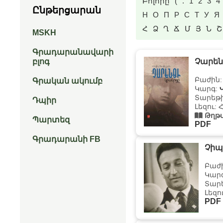
Բոլորը
(
.
1
2
3
4
Ընթերցարան
Н
О
П
Р
С
Т
У
Я
Հ
Ձ
Ղ
Ճ
Մ
Յ
Ն
Շ
MSKH
Գրադարանավարի
բլոգ
Չարեն
Բաժին
Գրական ակումբ
Կարգ:
Տարեթի
Դպիր
Լեզու: 
Թղթա
Պարտեզ
PDF
Գրադարանի FB
Չիպ
Բաժ
Կար
Տարե
Լեզո
PDF