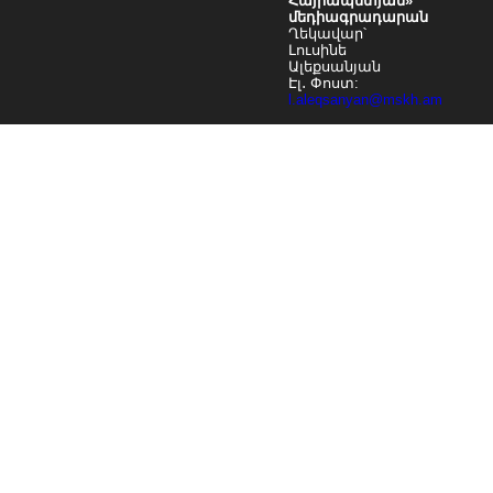
Հայրապետյան»
մեդիագրադարան
Ղեկավար՝
Լուսինե
Ալեքսանյան
Էլ․ Փոստ:
l.aleqsanyan@mskh.am