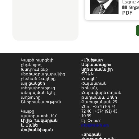
Լեզու:
Թղթ
PDF
Կայքի հարգելի
«Մխիթար
ընթերցող,
Սեբաստացի»
Խնդրում ենք
կրթահամալիր
մեդիագրադարանից
ՊՈԱԿ
բեռնած ֆայլերը
Հասցե`
այլ ցանցեր
Հայաստան,
տեղափոխելուց
Երևան,
անպայման նշել
Հարավարևմտյան
աղբյուրը:
թաղամաս, Առնո
Շնորհակալություն
Բաբաջանյան 25
Հեռ.` +374 (10) 74
Կայքը
72 46 | +374 (91) 43
պատրաստել են՝
10 99
Լիլիթ Ղազարյան
Էլ. Փոստ`
և Մանե
info@mskh.am
Հովհաննիսյան
«Տիգրան