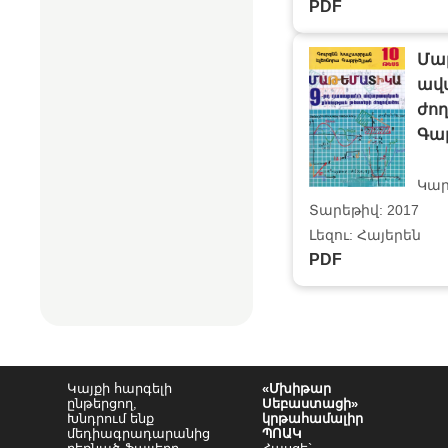
PDF
Մա
ավ
ժո
Գաբ
Կար
Տարեթիվ: 2017
Լեզու: Հայերեն
PDF
Կայքի հարգելի
«Մխիթար
ընթերցող,
Սեբաստացի»
Խնդրում ենք
կրթահամալիր
մեդիագրադարանից
ՊՈԱԿ