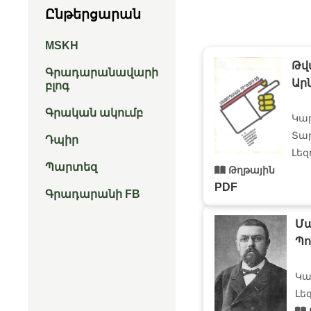
Ընթերցարան
MSKH
Թվ
Գրադարանավարի
Ար
բլոգ
Գրական ակումբ
Կա
Տար
Դպիր
Լեզ
Պարտեզ
Թղթային
PDF
Գրադարանի FB
Մա
Պո
Կա
Լե