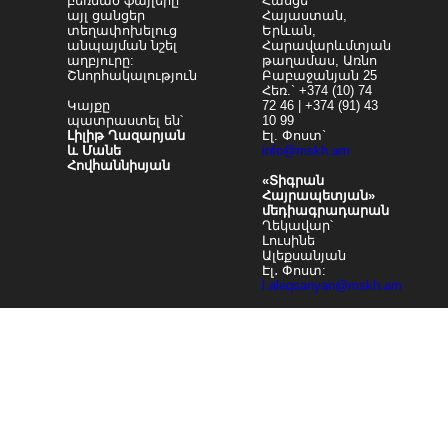
բեռնած ֆայլերը
Հասցե`
այլ ցանցեր
Հայաստան,
տեղափոխելուց
Երևան,
անպայման նշել
Հարավարևմտյան
աղբյուրը:
թաղամաս, Առնո
Շնորհակալություն
Բաբաջանյան 25
Հեռ.` +374 (10) 74
Կայքը
72 46 | +374 (91) 43
պատրաստել են՝
10 99
Լիլիթ Ղազարյան
Էլ. Փոստ`
և Մանե
info@mskh.am
Հովհաննիսյան
«Տիգրան
Հայրապետյան»
մեդիագրադարան
Ղեկավար՝
Լուսինե
Ալեքսանյան
Էլ․ Փոստ:
l.aleqsanyan@mskh.am