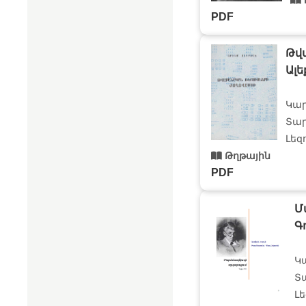
PDF
Թվ
Ալե
Կար
Տար
Լեզ
Թղթային
PDF
Մ
Գ
Կ
Տա
Լե