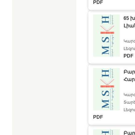
PDF
65 խ
Լիա
Կար
Լեզո
PDF
Բար
Հարո
Կար
Տարե
Լեզո
PDF
Բար