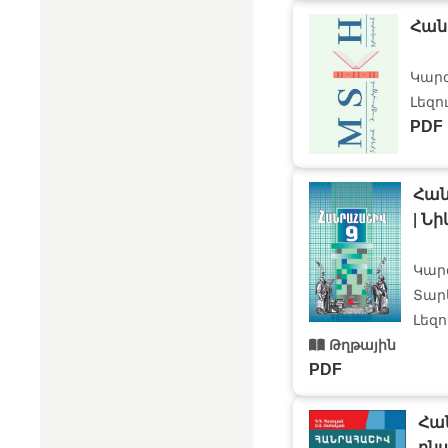
Հան
Կար
Լեզո
PDF
Հան
|
Նիկ
Կար
Տարե
Լեզո
Թղթային
PDF
Հա
բն