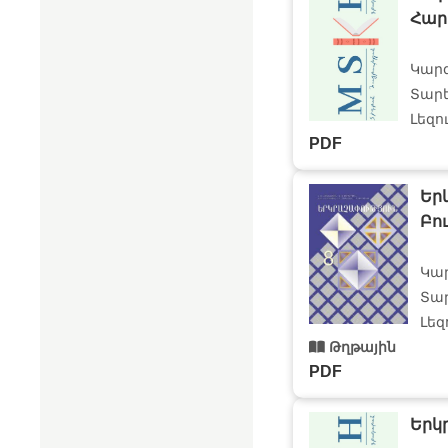
Հարո
Կար
Տարե
Լեզո
PDF
Եր
Բու
Կա
Տար
Լեզ
Թղթային
PDF
Երկ