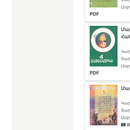
Լեզ
PDF
Մա
Հա
Կար
Տար
Լեզ
PDF
Մա
Կար
Տար
Լեզ
Թ