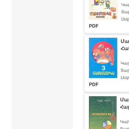
Կա
Տար
Լեզ
PDF
Մա
Հա
Կա
Տար
Լեզ
PDF
Մա
Հար
Կար
Տար