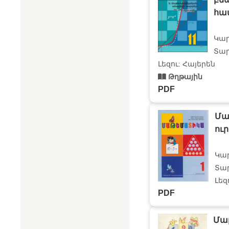
հա
Կա
Տար
Լեզու: Հայերեն
Թղթային
PDF
Մա
ու
Կա
Տար
Լեզ
PDF
Մաթ