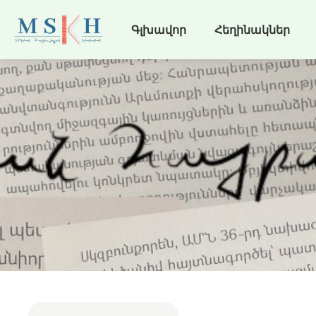
Գլխավոր
Հեղինակներ