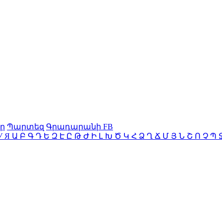
ր
Պարտեզ
Գրադարանի FB
У
Я
Ա
Բ
Գ
Դ
Ե
Զ
Է
Ը
Թ
Ժ
Ի
Լ
Խ
Ծ
Կ
Հ
Ձ
Ղ
Ճ
Մ
Յ
Ն
Շ
Ո
Չ
Պ