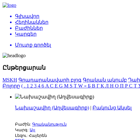
Գլխավոր
Հեղինակներ
Բաժիններ
Կարգեր
Մուտք գործել
Ընթերցարան
MSKH
Գրադարանավարի բլոգ
Գրական ակումբ
Դպի
Բոլորը
(
.
1
2
3
4
6
A
C
E
G
M
S
T
W
«
Б
В
Г
К
Л
Н
О
П
Р
С
Т
Նախաշավիղ (Աղվեսագիրք)
|
Բակունց Ակսել
Բաժին:
Գրականություն
Կարգ:
Այլ
Լեզու: Հայերեն