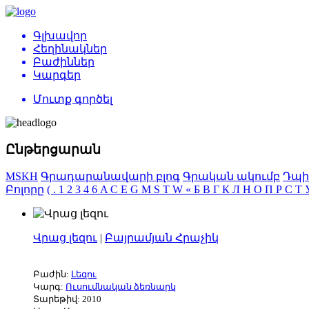
Գլխավոր
Հեղինակներ
Բաժիններ
Կարգեր
Մուտք գործել
Ընթերցարան
MSKH
Գրադարանավարի բլոգ
Գրական ակումբ
Դպի
Բոլորը
(
.
1
2
3
4
6
A
C
E
G
M
S
T
W
«
Б
В
Г
К
Л
Н
О
П
Р
С
Т
Վրաց լեզու
|
Բայրամյան Հրաչիկ
Բաժին:
Լեզու
Կարգ:
Ուսումնական ձեռնարկ
Տարեթիվ: 2010