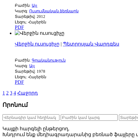
Բաժին:
Այլ
Կարգ:
Ուսումնական ձեռնարկ
Տարեթիվ: 2012
Լեզու: Հայերեն
PDF
Վերջին ուսուցիչը
|
Պետրոսյան Վարդգես
Բաժին:
Գրականություն
Կարգ:
Այլ
Տարեթիվ: 1978
Լեզու: Հայերեն
PDF
1
2
3
4
Հաջորդ
Որոնում
Կայքի հարգելի ընթերցող,
Խնդրում ենք մեդիագրադարանից բեռնած ֆայլերը ա