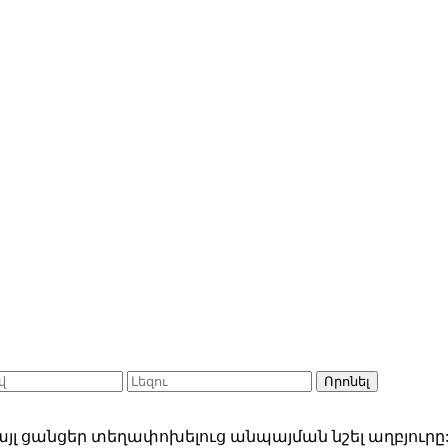
Որոնել
յլ ցանցեր տեղափոխելուց անպայման նշել աղբյուրը