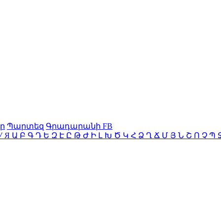
ր
Պարտեզ
Գրադարանի FB
У
Я
Ա
Բ
Գ
Դ
Ե
Զ
Է
Ը
Թ
Ժ
Ի
Լ
Խ
Ծ
Կ
Հ
Ձ
Ղ
Ճ
Մ
Յ
Ն
Շ
Ո
Չ
Պ