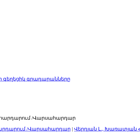
 գեղեցիկ գրադարանները
արդարում /Վարսահարդար
|
Վերդյան Լ., Խառատյան Հ