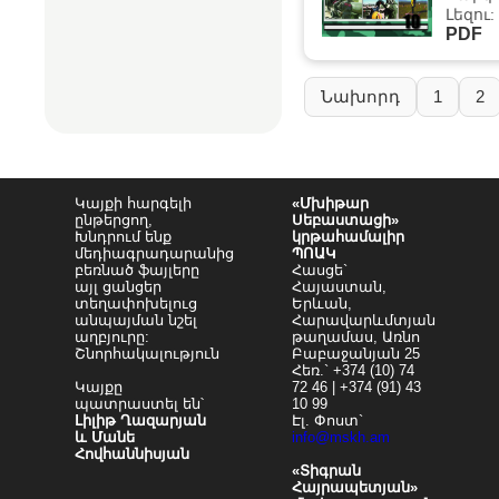
Լեզու:
PDF
Նախորդ
1
2
Կայքի հարգելի
«Մխիթար
ընթերցող,
Սեբաստացի»
Խնդրում ենք
կրթահամալիր
մեդիագրադարանից
ՊՈԱԿ
բեռնած ֆայլերը
Հասցե`
այլ ցանցեր
Հայաստան,
տեղափոխելուց
Երևան,
անպայման նշել
Հարավարևմտյան
աղբյուրը:
թաղամաս, Առնո
Շնորհակալություն
Բաբաջանյան 25
Հեռ.` +374 (10) 74
Կայքը
72 46 | +374 (91) 43
պատրաստել են՝
10 99
Լիլիթ Ղազարյան
Էլ. Փոստ`
և Մանե
info@mskh.am
Հովհաննիսյան
«Տիգրան
Հայրապետյան»