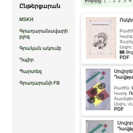
Բոլորը
(
.
1
2
3
4
Ընթերցարան
MSKH
Ոսկ
Գրադարանավարի
Բաժի
Կարգ
բլոգ
Տարեթ
Լեզու
Գրական ակումբ
Թղ
PDF
Դպիր
Պարտեզ
Սովորե
Դավթյ
Գրադարանի FB
Բաժին:
Կարգ:
Ո
Տարեթիվ
Լեզու: 
PDF
Սովոր
Դավթ