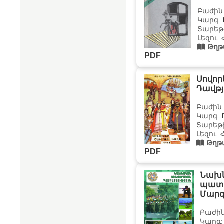
Բաժին
Կարգ:
Տարեթի
Լեզու:
Թղթ
PDF
Սովոր
Դավթ
Բաժին
Կարգ:
Տարեթի
Լեզու:
Թղթ
PDF
Նախն
պատր
Մարգ
Բաժի
Կարգ