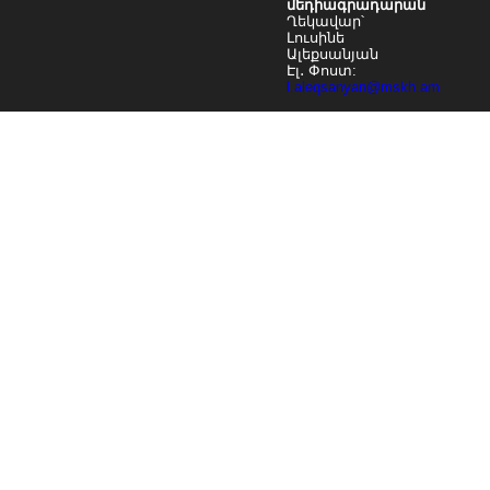
մեդիագրադարան
Ղեկավար՝
Լուսինե
Ալեքսանյան
Էլ․ Փոստ:
l.aleqsanyan@mskh.am