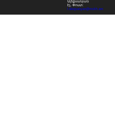
Ալեքսանյան
Էլ․ Փոստ:
l.aleqsanyan@mskh.am