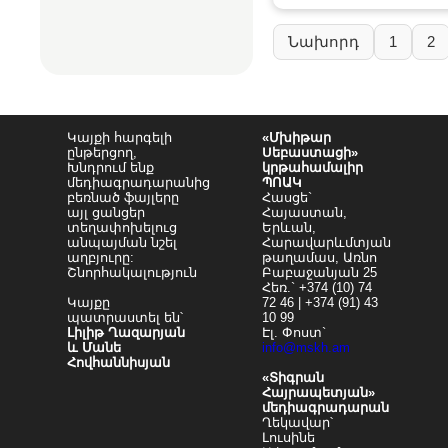
Նախորդ
1
2
Կայքի հարգելի
«Մխիթար
ընթերցող,
Սեբաստացի»
Խնդրում ենք
կրթահամալիր
մեդիագրադարանից
ՊՈԱԿ
բեռնած ֆայլերը
Հասցե`
այլ ցանցեր
Հայաստան,
տեղափոխելուց
Երևան,
անպայման նշել
Հարավարևմտյան
աղբյուրը:
թաղամաս, Առնո
Շնորհակալություն
Բաբաջանյան 25
Հեռ.` +374 (10) 74
Կայքը
72 46 | +374 (91) 43
պատրաստել են՝
10 99
Լիլիթ Ղազարյան
Էլ. Փոստ`
և Մանե
info@mskh.am
Հովհաննիսյան
«Տիգրան
Հայրապետյան»
մեդիագրադարան
Ղեկավար՝
Լուսինե