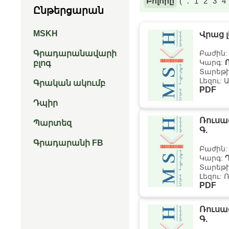
Բոլորը
(
.
1
2
3
4
Ընթերցարան
MSKH
Վրաց լ
Գրադարանավարի
Բաժին
Կարգ:
բլոգ
Տարեթի
Լեզու: Ա
Գրական ակումբ
PDF
Դպիր
Ռուսաց
Պարտեզ
Գ.
Գրադարանի FB
Բաժին
Կարգ:
Տարեթի
Լեզու: 
PDF
Ռուսաց
Գ.