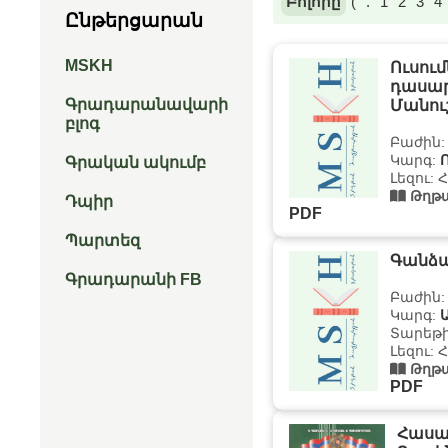
Բոլորը
(
.
1
2
3
4
Ընթերցարան
MSKH
Ուսու
դասա
Գրադարանավարի
Մանու
բլոգ
Բաժին
Կարգ:
Գրական ակումբ
Լեզու: 
Թղթա
Դպիր
PDF
Պարտեզ
Գանձ
Գրադարանի FB
Բաժին
Կարգ:
Ա
Տարեթի
Լեզու: 
Թղթա
PDF
Հասար