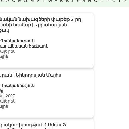
6
A
C
E
G
M
S
T
W
«
Б
В
Г
К
Л
Н
О
П
Р
С
Т
У
մնական նախագծերի փաթեթ 3-րդ
րանի համար
|
Աբրահամյան
շակ
:
Գրականություն
Ուսումնական ձեռնարկ
Հայերեն
յին
արան
|
Նիկողոսյան Մայիս
:
Գրականություն
յլ
վ: 2007
Հայերեն
յին
ակագիտություն 11/մաս 2/
|