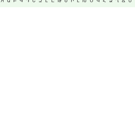
Я
Ա
Բ
Գ
Դ
Ե
Զ
Է
Ը
Թ
Ժ
Ի
Լ
Խ
Ծ
Կ
Հ
Ձ
Ղ
Ճ
Մ